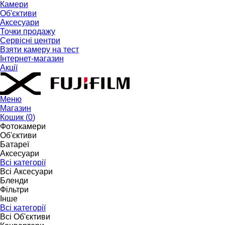
Камери
Об'єктиви
Аксесуари
Точки продажу
Сервісні центри
Взяти камеру на тест
Інтернет-магазин
Акції
Меню
Магазин
Кошик (
0
)
Фотокамери
Об'єктиви
Батареї
Аксесуари
Всі категорії
Всі Аксесуари
Бленди
Фільтри
Інше
Всі категорії
Всі Об'єктиви