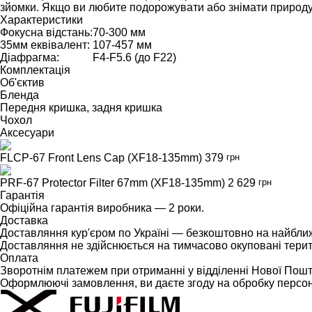
зйомки. Якщо ви любите подорожувати або знімати природу
Характеристики
Фокусна відстань:
70-300 мм
35мм еквівалент:
107-457 мм
Діафрагма:
F4-F5.6 (до F22)
Комплектація
Об'єктив
Бленда
Передня кришка, задня кришка
Чохол
Аксесуари
FLCP-67 Front Lens Cap (XF18-135mm)
379
грн
PRF-67 Protector Filter 67mm (XF18-135mm)
2 629
грн
Гарантія
Офіційна гарантія виробника — 2 роки.
Доставка
Доставляння кур'єром по Україні — безкоштовно на найближ
Доставляння не здійснюється на тимчасово окуповані терито
Оплата
Зворотнім платежем при отриманні у відділенні Нової Пош
Оформлюючі замовлення, ви даєте згоду на обробку персо