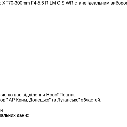
, XF70-300mm F4-5.6 R LM OIS WR стане ідеальним вибором
че до вас відділення Нової Пошти.
рії АР Крим, Донецької та Луганської областей.
ти
нальних даних