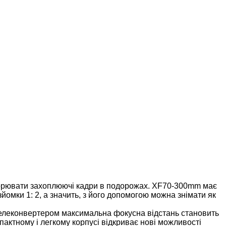
творювати захоплюючі кадри в подорожах. XF70-300mm має
омки 1: 2, а значить, з його допомогою можна знімати як
елеконвертером максимальна фокусна відстань становить
мпактному і легкому корпусі відкриває нові можливості