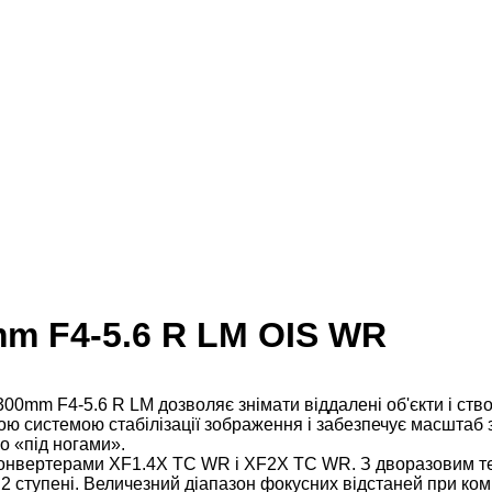
0mm F4-5.6 R LM OIS WR
300mm F4-5.6 R LM дозволяє знімати віддалені об'єкти і с
 системою стабілізації зображення і забезпечує масштаб зй
но «під ногами».
конвертерами XF1.4X TC WR і XF2X TC WR. З дворазовим т
в 2 ступені. Величезний діапазон фокусних відстаней при ко