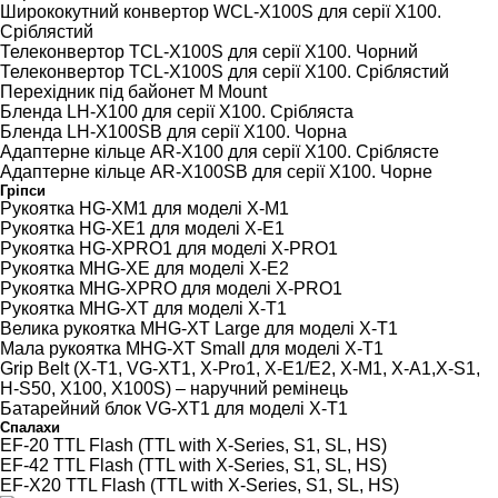
Ширококутний конвертор WCL-X100S для серії Х100.
Сріблястий
Телеконвертор TCL-X100S для серії Х100. Чорний
Телеконвертор TCL-X100S для серії Х100. Сріблястий
Перехідник під байонет M Mount
Бленда LH-X100 для серії Х100. Срібляста
Бленда LH-X100SB для серії Х100. Чорна
Адаптерне кільце AR-X100 для серії Х100. Сріблясте
Адаптерне кільце AR-X100SB для серії Х100. Чорне
Гріпси
Рукоятка HG-XM1 для моделі Х-М1
Рукоятка HG-XE1 для моделі Х-Е1
Рукоятка HG-XPRO1 для моделі Х-PRO1
Рукоятка MHG-XE для моделі Х-Е2
Рукоятка MHG-XPRO для моделі Х-PRO1
Рукоятка MHG-XT для моделі Х-Т1
Велика рукоятка MHG-XT Large для моделі Х-Т1
Мала рукоятка MHG-XT Small для моделі Х-Т1
Grip Belt (X-T1, VG-XT1, X-Pro1, X-E1/E2, X-M1, X-A1,X-S1,
H-S50, X100, X100S) – наручний ремінець
Батарейний блок VG-XT1 для моделі Х-Т1
Спалахи
EF-20 TTL Flash (TTL with X-Series, S1, SL, HS)
EF-42 TTL Flash (TTL with X-Series, S1, SL, HS)
EF-X20 TTL Flash (TTL with X-Series, S1, SL, HS)