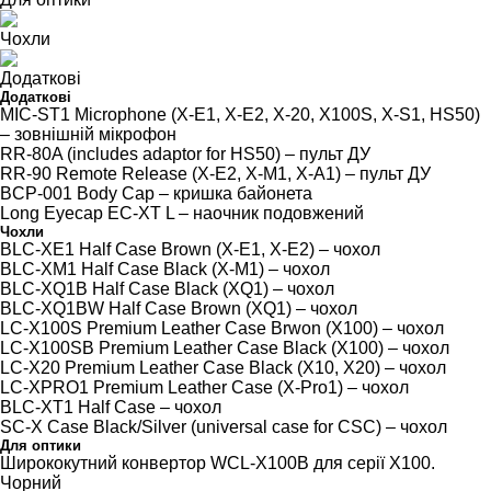
Чохли
Додаткові
Додаткові
MIC-ST1 Microphone (X-E1, X-E2, X-20, X100S, X-S1, HS50)
– зовнішній мікрофон
RR-80A (includes adaptor for HS50) – пульт ДУ
RR-90 Remote Release (X-E2, X-M1, X-A1) – пульт ДУ
BCP-001 Body Cap – кришка байонета
Long Eyecap EC-XT L – наочник подовжений
Чохли
BLC-XE1 Half Case Brown (X-E1, X-E2) – чохол
BLC-XM1 Half Case Black (X-M1) – чохол
BLC-XQ1B Half Case Black (XQ1) – чохол
BLC-XQ1BW Half Case Brown (XQ1) – чохол
LC-X100S Premium Leather Case Brwon (X100) – чохол
LC-X100SB Premium Leather Case Black (X100) – чохол
LC-X20 Premium Leather Case Black (X10, X20) – чохол
LC-XPRO1 Premium Leather Case (X-Pro1) – чохол
BLC-XT1 Half Case – чохол
SC-X Case Black/Silver (universal case for CSC) – чохол
Для оптики
Ширококутний конвертор WCL-X100B для серії Х100.
Чорний