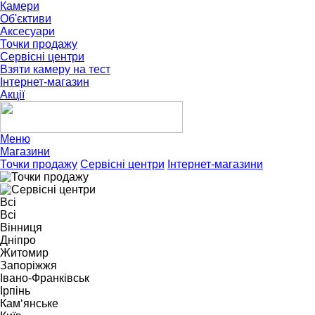
Камери
Об'єктиви
Аксесуари
Точки продажу
Сервісні центри
Взяти камеру на тест
Інтернет-магазин
Акції
Меню
Магазини
Точки продажу
Сервісні центри
Інтернет-магазини
Точки продажу
Сервісні центри
Всі
Всі
Вінниця
Дніпро
Житомир
Запоріжжя
Івано-Франківськ
Ірпінь
Кам‘янське