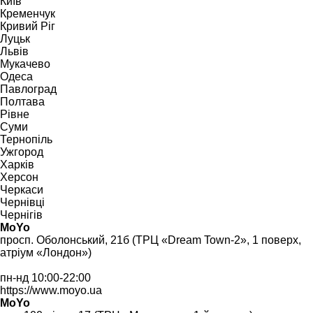
Київ
Кременчук
Кривий Ріг
Луцьк
Львів
Мукачево
Одеса
Павлоград
Полтава
Рівне
Суми
Тернопіль
Ужгород
Харків
Херсон
Черкаси
Чернівці
Чернігів
MoYo
просп. Оболонський, 21б (ТРЦ «Dream Town-2», 1 поверх,
атріум «Лондон»)
пн-нд 10:00-22:00
https://www.moyo.ua
MoYo