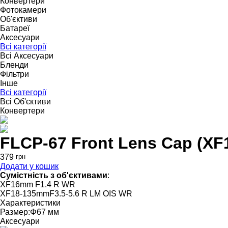
Конвертери
Фотокамери
Об'єктиви
Батареї
Аксесуари
Всі категорії
Всі Аксесуари
Бленди
Фільтри
Інше
Всі категорії
Всі Об'єктиви
Конвертери
FLCP-67 Front Lens Cap (X
379
грн
Додати у кошик
Сумістність з об'єктивами
:
XF16mm F1.4 R WR
XF18-135mmF3.5-5.6 R LM OIS WR
Характеристики
Размер:
Φ67 мм
Аксесуари