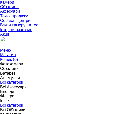
Камери
Об'єктиви
Аксесуари
Точки продажу
Сервісні центри
Взяти камеру на тест
Інтернет-магазин
Акції
Меню
Магазин
Кошик (
0
)
Фотокамери
Об'єктиви
Батареї
Аксесуари
Всі категорії
Всі Аксесуари
Бленди
Фільтри
Інше
Всі категорії
Всі Об'єктиви