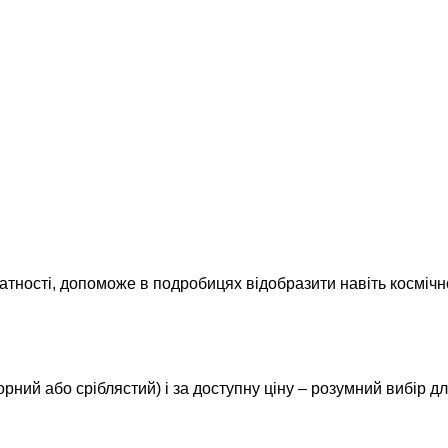
атності, допоможе в подробицях відобразити навіть космічн
рний або сріблястий) і за доступну ціну – розумний вибір дл