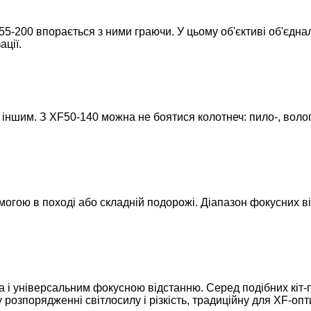
5-200 впорається з ними граючи. У цьому об'єктиві об'єднал
ації.
іншим. З XF50-140 можна не боятися колотнеч: пило-, волог
огою в поході або складній подорожі. Діапазон фокусних від
са і універсальним фокусною відстанню. Серед подібних кіт-
у розпорядженні світлосилу і різкість, традиційну для XF-опт