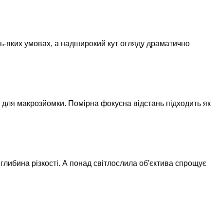
удь-яких умовах, а надширокий кут огляду драматично
 для макрозйомки. Помірна фокусна відстань підходить як
глибина різкості. А понад світлослила об'єктива спрощує