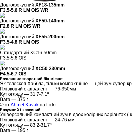
Довгофокусний
XF18-135mm
F3.5-5.6 R LM OIS WR
Довгофокусний
XF50-140mm
F2.8 R LM OIS WR
Довгофокусний
XF55-200mm
F3.5-4.8 R LM OIS
Стандартний
XC16-50mm
F3.5-5.6 OIS
Довгофокусний
XC50-230mm
F4.5-6.7 OIS
Розгляньте зворотний бік місяця
Як телескоп Хаббла, тільки компактніше — цей зум супер-кр
Плівковий еквівалент — 76-350мм
Кут огляду — 31,7-7,1º
Вага — 375 г
© от
Ahmet Kavak
на flickr
Розумний і красивий
Універсальний компактний зум в двох колірних варіантах (чо
Плівковий еквівалент — 24-76 мм
Кут огляду — 83,2-31,7º
Вага — 195 г