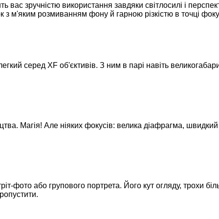
пить вас зручністю використання завдяки світлосилі і персп
 з м'яким розмиванням фону й гарною різкістю в точці фок
 легкий серед XF об'єктивів. З ним в парі навіть великогаба
тва. Магія! Але ніяких фокусів: велика діафрагма, швидки
тріт-фото або групового портрета. Його кут огляду, трохи біл
пропустити.