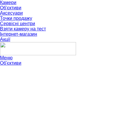
Камери
Об'єктиви
Аксесуари
Точки продажу
Сервісні центри
Взяти камеру на тест
Інтернет-магазин
Акції
Меню
Об'єктиви