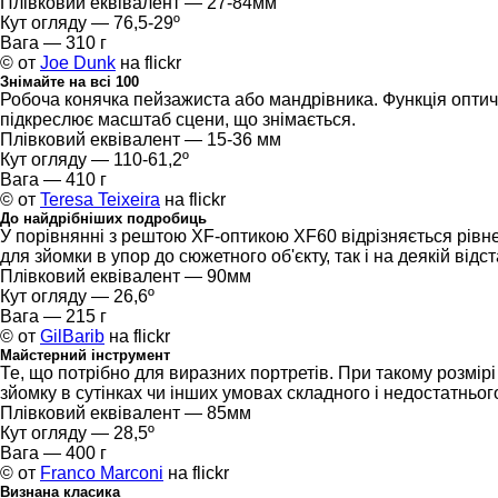
Плівковий еквівалент — 27-84мм
Кут огляду — 76,5-29º
Вага — 310 г
© от
Joe Dunk
на flickr
Знімайте на всі 100
Робоча конячка пейзажиста або мандрівника. Функція оптичн
підкреслює масштаб сцени, що знімається.
Плівковий еквівалент — 15-36 мм
Кут огляду — 110-61,2º
Вага — 410 г
© от
Teresa Teixeira
на flickr
До найдрібніших подробиць
У порівнянні з рештою XF-оптикою XF60 відрізняється рівн
для зйомки в упор до сюжетного об'єкту, так і на деякій відст
Плівковий еквівалент — 90мм
Кут огляду — 26,6º
Вага — 215 г
© от
GilBarib
на flickr
Майстерний інструмент
Те, що потрібно для виразних портретів. При такому розмірі
зйомку в сутінках чи інших умовах складного і недостатньог
Плівковий еквівалент — 85мм
Кут огляду — 28,5º
Вага — 400 г
© от
Franco Marconi
на flickr
Визнана класика