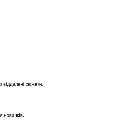
о віддалені сюжети.
я новачків.