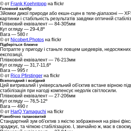
© от
Frank Koehntopp
на flickr
Головний калібр
Зйомки дикої природи або екшн-сцен в теле-діапазоні — XF5
картинки і стабільність результатів завдяки оптичній стабіліз
Плівковий еквівалент — 84-305мм
Кут огляду — 29-4,8º
Вага — 580 г
© от
Nicobert.Photos
на flickr
Підберіться ближче
Потрапте у пригоду і станьте ловцем шедеврів, недосяжних 
експозиції.
Плівковий еквівалент — 76-213мм
Кут огляду — 31,7-11,6º
Вага — 995 г
© от
Rico Pfirstinger
на flickr
Всепогодний і всеїдний
Цей витривалий і універсальний об'єктив встане вірною підм
стабілізація при нагоді компенсує недолік світлосили.
Плівковий еквівалент — 27-206мм
Кут огляду — 76,5-12º
Вага — 490 г
© от
HarQ Yamaguchi
на flickr
Різнобічно талановитий
Стандартний зум об'єктив з якістю зображення на рівні фік
зраджує, та чіпкою стабілізацією. І, звичайно ж, має в своєм