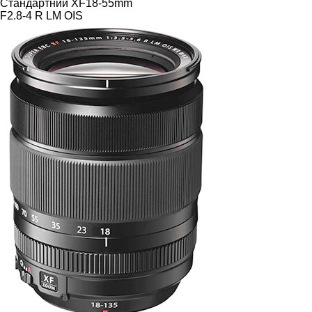
Стандартний
XF18-55mm
F2.8-4 R LM OIS