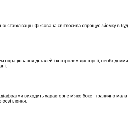
ої стабілізації і фіксована світлосила спрощує зйомку в б
ем опрацювання деталей і контролем дисторсії, необхідними
ані.
 діафрагми виходить характерне м'яке боке і гранично мала 
о освітлення.