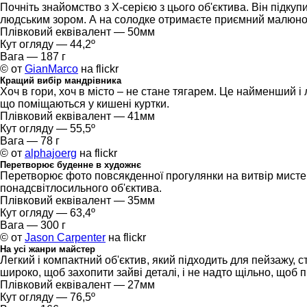
Почніть знайомство з Х-серією з цього об'єктива. Він підку
людським зором. А на солодке отримаєте приємний малюнок
Плівковий еквівалент — 50мм
Кут огляду — 44,2º
Вага — 187 г
© от
GianMarco
на flickr
Кращий вибір мандрівника
Хоч в гори, хоч в місто – не стане тягарем. Це найменший і
що поміщаються у кишені куртки.
Плівковий еквівалент — 41мм
Кут огляду — 55,5º
Вага — 78 г
© от
alphajoerg
на flickr
Перетворює буденне в художнє
Перетворює фото повсякденної прогулянки на витвір мистец
понадсвітлосильного об'єктива.
Плівковий еквівалент — 35мм
Кут огляду — 63,4º
Вага — 300 г
© от
Jason Carpenter
на flickr
На усі жанри майстер
Легкий і компактний об'єктив, який підходить для пейзажу, с
широко, щоб захопити зайві деталі, і не надто щільно, щоб 
Плівковий еквівалент — 27мм
Кут огляду — 76,5º