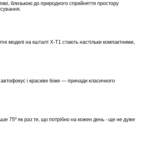
ективі, близькою до природного сприйняття простору
усування.
ритні моделі на кшталт Х-Т1 стають настільки компактними,
й автофокус і красиве боке — принади класичного
ьше 75º як раз те, що потрібно на кожен день - ще не дуже