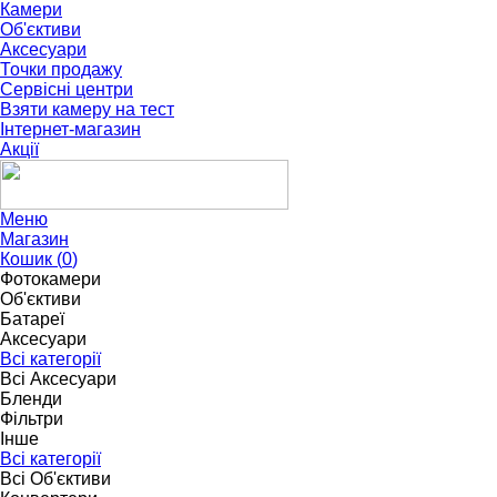
Камери
Об'єктиви
Аксесуари
Точки продажу
Сервісні центри
Взяти камеру на тест
Інтернет-магазин
Акції
Меню
Магазин
Кошик (
0
)
Фотокамери
Об'єктиви
Батареї
Аксесуари
Всі категорії
Всі Аксесуари
Бленди
Фільтри
Інше
Всі категорії
Всі Об'єктиви