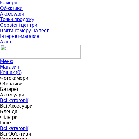
Камери
Об'єктиви
Аксесуари
Точки продажу
Сервісні центри
Взяти камеру на тест
Інтернет-магазин
Акції
Меню
Магазин
Кошик (
0
)
Фотокамери
Об'єктиви
Батареї
Аксесуари
Всі категорії
Всі Аксесуари
Бленди
Фільтри
Інше
Всі категорії
Всі Об'єктиви