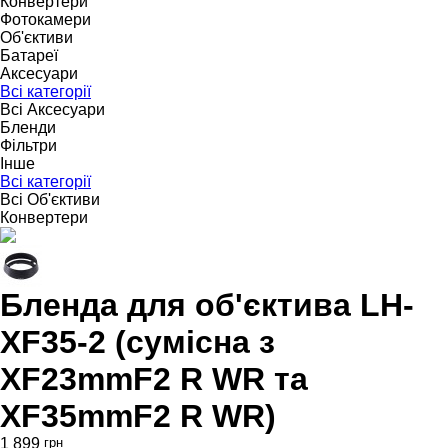
Конвертери
Фотокамери
Об'єктиви
Батареї
Аксесуари
Всі категорії
Всі Аксесуари
Бленди
Фільтри
Інше
Всі категорії
Всі Об'єктиви
Конвертери
Бленда для об'єктива LH-
XF35-2 (сумісна з
XF23mmF2 R WR та
XF35mmF2 R WR)
1 899
грн