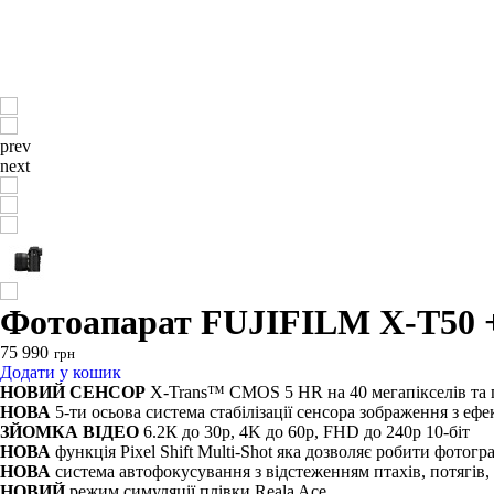
prev
next
Фотоапарат FUJIFILM X-T50 + 
75 990
грн
Додати у кошик
НОВИЙ СЕНСОР
X-Trans™ CMOS 5 HR на 40 мегапікселів та 
НОВА
5-ти осьова система стабілізації сенсора зображення з ефе
ЗЙОМКА ВІДЕО
6.2К до 30р, 4K до 60p, FHD до 240p 10-біт
НОВА
функція Pixel Shift Multi-Shot яка дозволяє робити фотогр
НОВА
система автофокусування з відстеженням птахів, потягів,
НОВИЙ
режим симуляції плівки Reala Ace