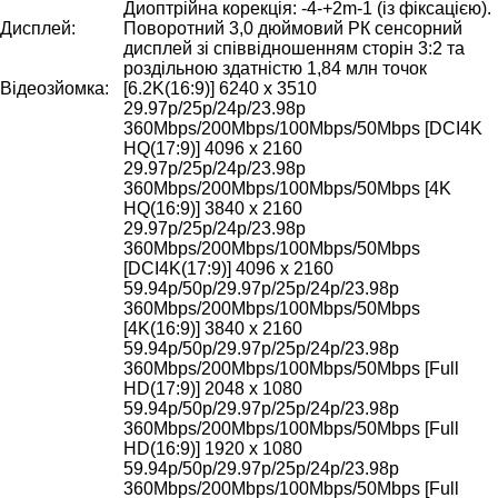
Диоптрійна корекція: -4-+2m-1 (із фіксацією).
Дисплей:
Поворотний 3,0 дюймовий РК сенсорний
дисплей зі співвідношенням сторін 3:2 та
роздільною здатністю 1,84 млн точок
Відеозйомка:
[6.2K(16:9)] 6240 x 3510
29.97p/25p/24p/23.98p
360Mbps/200Mbps/100Mbps/50Mbps [DCI4K
HQ(17:9)] 4096 x 2160
29.97p/25p/24p/23.98p
360Mbps/200Mbps/100Mbps/50Mbps [4K
HQ(16:9)] 3840 x 2160
29.97p/25p/24p/23.98p
360Mbps/200Mbps/100Mbps/50Mbps
[DCI4K(17:9)] 4096 x 2160
59.94p/50p/29.97p/25p/24p/23.98p
360Mbps/200Mbps/100Mbps/50Mbps
[4K(16:9)] 3840 x 2160
59.94p/50p/29.97p/25p/24p/23.98p
360Mbps/200Mbps/100Mbps/50Mbps [Full
HD(17:9)] 2048 x 1080
59.94p/50p/29.97p/25p/24p/23.98p
360Mbps/200Mbps/100Mbps/50Mbps [Full
HD(16:9)] 1920 x 1080
59.94p/50p/29.97p/25p/24p/23.98p
360Mbps/200Mbps/100Mbps/50Mbps [Full