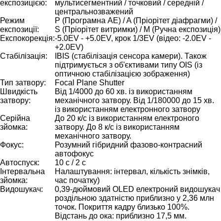
експозицією:
мультисегментний / точковий / середній /
центральнозважений
Режим
P (Програмна AE) / A (Пріорітет діафрагми) /
експозиції:
S (Пріорітет витримки) / M (Ручна експозиція)
Експокорекція:
-5.0EV - +5.0EV, крок 1/3EV (відео: -2.0EV -
+2.0EV)
Стабілізація:
IBIS (стабілізація сенсора камери). Також
підтримується з об'єктивами типу OIS (із
оптичною стабілізацією зображення)
Тип затвору:
Focal Plane Shutter
Швидкість
Від 1/4000 до 60 хв. із використанням
затвору:
механічного затвору. Від 1/180000 до 15 хв.
із використанням електронного затвору
Серійна
До 20 к/с із використанням електроного
зйомка:
затвору. До 8 к/с із використанням
механічного затвору.
Фокус:
Розумний гібридний фазово-контрасний
автофокус
Автоспуск:
10 с / 2 с
Інтервальна
Налаштування: інтервал, кількість знімків,
зйомка:
час початку)
Видошукач:
0,39-дюймовий OLED електроний видошукач
роздільною здатністю приблизно у 2,36 млн
точок. Покриття кадру близько 100%.
Відстань до ока: приблизно 17,5 мм.