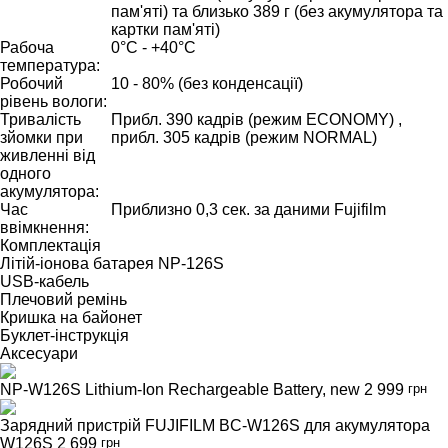
пам'яті) та близько 389 г (без акумулятора та
картки пам'яті)
Рабоча
0°C - +40°C
температура:
Робочий
10 - 80% (без конденсації)
рівень вологи:
Тривалість
Прибл. 390 кадрів (режим ECONOMY) ,
зйомки при
прибл. 305 кадрів (режим NORMAL)
живленні від
одного
акумулятора:
Час
Приблизно 0,3 сек. за даними Fujifilm
ввімкнення:
Комплектація
Літій-іонова батарея NP-126S
USB-кабель
Плечовий ремінь
Кришка на байонет
Буклет-інструкція
Аксесуари
NP-W126S Lithium-Ion Rechargeable Battery, new
2 999
грн
Зарядний пристрій FUJIFILM BC-W126S для акумулятора
W126S
2 699
грн