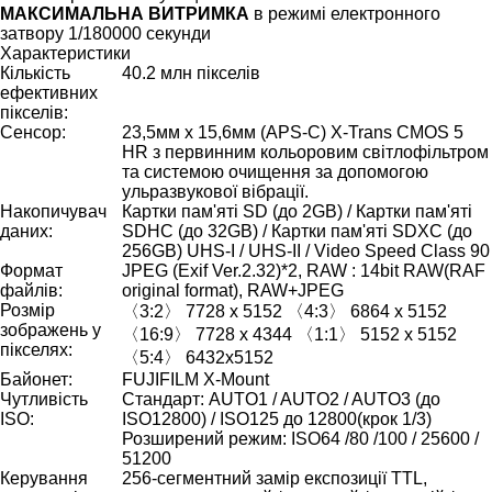
МАКСИМАЛЬНА ВИТРИМКА
в режимі електронного
затвору 1/180000 секунди
Характеристики
Кількість
40.2 млн пікселів
ефективних
пікселів:
Сенсор:
23,5мм x 15,6мм (APS-C) X-Trans CMOS 5
HR з первинним кольоровим світлофільтром
та системою очищення за допомогою
ульразвукової вібрації.
Накопичувач
Картки пам'яті SD (до 2GB) / Картки пам'яті
даних:
SDHC (до 32GB) / Картки пам'яті SDXC (до
256GB) UHS-I / UHS-II / Video Speed Class 90
Формат
JPEG (Exif Ver.2.32)*2, RAW : 14bit RAW(RAF
файлів:
original format), RAW+JPEG
Розмір
〈3:2〉 7728 x 5152 〈4:3〉 6864 x 5152
зображень у
〈16:9〉 7728 x 4344 〈1:1〉 5152 x 5152
пікселях:
〈5:4〉 6432x5152
Байонет:
FUJIFILM X-Mount
Чутливість
Стандарт: AUTO1 / AUTO2 / AUTO3 (до
ISO:
ISO12800) / ISO125 до 12800(крок 1/3)
Розширений режим: ISO64 /80 /100 / 25600 /
51200
Керування
256-сегментний замір експозиції TTL,