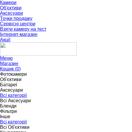
Камери
Об'єктиви
Аксесуари
Точки продажу
Сервісні центри
Взяти камеру на тест
Інтернет-магазин
Акції
Меню
Магазин
Кошик (
0
)
Фотокамери
Об'єктиви
Батареї
Аксесуари
Всі категорії
Всі Аксесуари
Бленди
Фільтри
Інше
Всі категорії
Всі Об'єктиви