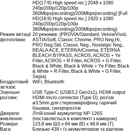
HD(17:9) High speed rec.] 2048 x 1080
240p/200p/120p/100p
360Mbps(recording)/200Mbps(recording) [Full
HD(16:9) High speed rec.] 1920 x 1080
240p/200p/120p/100p
360Mbps(recording)/200Mbps(recording)
Режим імітації
20 режимів: (PROVIA/Standard, Velvia/Vivid,
фотоплівки:
ASTIA/Soft, Classic Chrome, PRO Neg.Hi,
PRO Neg.Std, Classic Neg., Nostalgic Neg.,
REALA ACE, ETERNA/Cinema, ETERNA
BLEACH BYPASS, ACROS, ACROS + Ye
Filter, ACROS + R Filter, ACROS + G Filter,
Black & White, Black & White + Ye Filter, Black
& White + R Filter, Black & White + G Filter,
Sepia)
Бездротовий
WiFi, Bluetooth
зв'язок:
Зовнішні
USB Type-C (USB3.2 Gen2x1), HDMI output
роз'єми:
HDMI micro connector (Type D), роз'єм
ø3.5mm для стереомікрофону, гарячий
башмак, синхророз'єм
Джерело
Літій-іоний акумулятор NP-126S
живлення:
(поставляється в комплекті з камерою)
Розміри:
123.8 мм (Ш) x 84 мм (В) x 48.8 мм (Т)
Вага:
Близько 438 г (з акумулятором та карткою