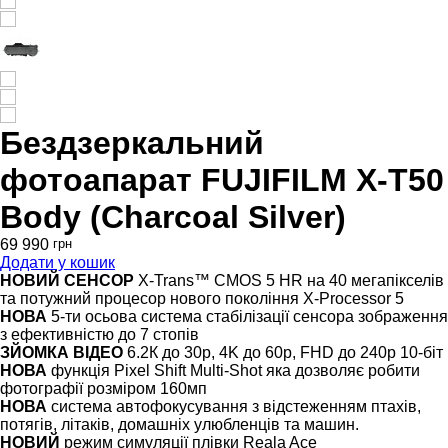
Бездзеркальний
фотоапарат FUJIFILM X-T50
Body (Charcoal Silver)
69 990
грн
Додати у кошик
НОВИЙ СЕНСОР
X-Trans™ CMOS 5 HR на 40 мегапікселів
та потужний процесор нового покоління X-Processor 5
НОВА
5-ти осьова система стабілізації сенсора зображення
з ефективністю до 7 стопів
ЗЙОМКА ВІДЕО
6.2К до 30р, 4K до 60p, FHD до 240p 10-біт
НОВА
функція Pixel Shift Multi-Shot яка дозволяє робити
фотографії розміром 160мп
НОВА
система автофокусування з відстеженням птахів,
потягів, літаків, домашніх улюбленців та машин.
НОВИЙ
режим симуляції плівки Reala Ace