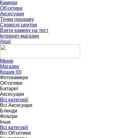
Камери
Об'єктиви
Аксесуари
Точки продажу
Сервісні центри
Взяти камеру на тест
Інтернет-магазин
Акції
Меню
Магазин
Кошик (
0
)
Фотокамери
Об'єктиви
Батареї
Аксесуари
Всі категорії
Всі Аксесуари
Бленди
Фільтри
Інше
Всі категорії
Всі Об'єктиви