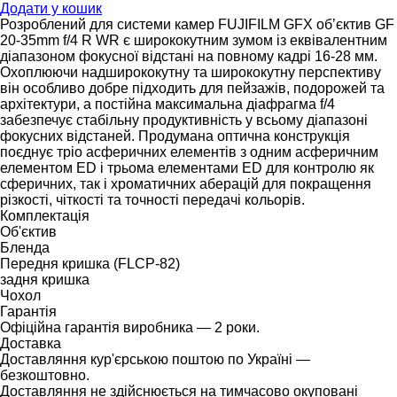
Додати у кошик
Розроблений для системи камер FUJIFILM GFX об’єктив GF
20-35mm f/4 R WR є ширококутним зумом із еквівалентним
діапазоном фокусної відстані на повному кадрі 16-28 мм.
Охоплюючи надширококутну та ширококутну перспективу
він особливо добре підходить для пейзажів, подорожей та
архітектури, а постійна максимальна діафрагма f/4
забезпечує стабільну продуктивність у всьому діапазоні
фокусних відстаней. Продумана оптична конструкція
поєднує тріо асферичних елементів з одним асферичним
елементом ED і трьома елементами ED для контролю як
сферичних, так і хроматичних аберацій для покращення
різкості, чіткості та точності передачі кольорів.
Комплектація
Об'єктив
Бленда
Передня кришка (FLCP-82)
задня кришка
Чохол
Гарантія
Офіційна гарантія виробника — 2 роки.
Доставка
Доставляння кур'єрською поштою по Україні —
безкоштовно.
Доставляння не здійснюється на тимчасово окуповані