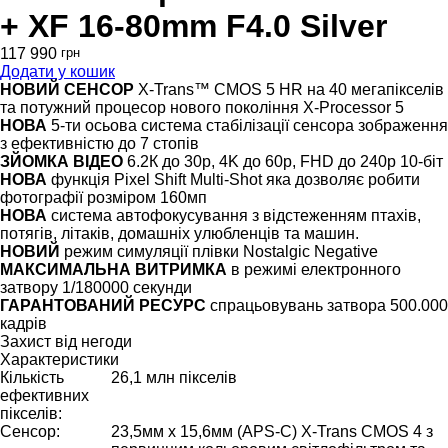
+ XF 16-80mm F4.0 Silver
117 990
грн
Додати у кошик
НОВИЙ СЕНСОР
X-Trans™ CMOS 5 HR на 40 мегапікселів
та потужний процесор нового покоління X-Processor 5
НОВА
5-ти осьова система стабілізації сенсора зображення
з ефективністю до 7 стопів
ЗЙОМКА ВІДЕО
6.2К до 30р, 4K до 60p, FHD до 240p 10-біт
НОВА
функція Pixel Shift Multi-Shot яка дозволяє робити
фотографії розміром 160мп
НОВА
система автофокусування з відстеженням птахів,
потягів, літаків, домашніх улюбленців та машин.
НОВИЙ
режим симуляції плівки Nostalgic Negative
МАКСИМАЛЬНА ВИТРИМКА
в режимі електронного
затвору 1/180000 секунди
ГАРАНТОВАНИЙ РЕСУРС
спрацьовувань затвора 500.000
кадрів
Захист від негоди
Характеристики
Кількість
26,1 млн пікселів
ефективних
пікселів:
Сенсор:
23,5мм x 15,6мм (APS-C) X-Trans CMOS 4 з