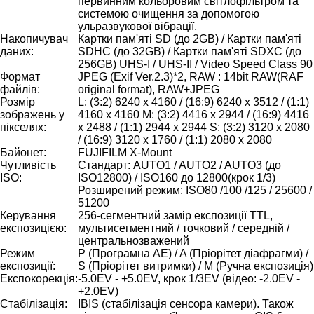
первинним кольоровим світлофільтром та
системою очищення за допомогою
ульразвукової вібрації.
Накопичувач
Картки пам'яті SD (до 2GB) / Картки пам'яті
даних:
SDHC (до 32GB) / Картки пам'яті SDXC (до
256GB) UHS-I / UHS-II / Video Speed Class 90
Формат
JPEG (Exif Ver.2.3)*2, RAW : 14bit RAW(RAF
файлів:
original format), RAW+JPEG
Розмір
L: (3:2) 6240 x 4160 / (16:9) 6240 x 3512 / (1:1)
зображень у
4160 x 4160 M: (3:2) 4416 x 2944 / (16:9) 4416
пікселях:
x 2488 / (1:1) 2944 x 2944 S: (3:2) 3120 x 2080
/ (16:9) 3120 x 1760 / (1:1) 2080 x 2080
Байонет:
FUJIFILM X-Mount
Чутливість
Стандарт: AUTO1 / AUTO2 / AUTO3 (до
ISO:
ISO12800) / ISO160 до 12800(крок 1/3)
Розширений режим: ISO80 /100 /125 / 25600 /
51200
Керування
256-сегментний замір експозиції TTL,
експозицією:
мультисегментний / точковий / середній /
центральнозважений
Режим
P (Програмна AE) / A (Пріорітет діафрагми) /
експозиції:
S (Пріорітет витримки) / M (Ручна експозиція)
Експокорекція:
-5.0EV - +5.0EV, крок 1/3EV (відео: -2.0EV -
+2.0EV)
Стабілізація:
IBIS (стабілізація сенсора камери). Також