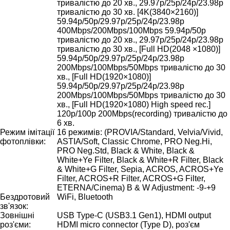
тривалістю до 20 хв., 29.97p/25p/24p/23.98p
тривалістю до 30 хв. [4K(3840×2160)]
59.94p/50p/29.97p/25p/24p/23.98p
400Mbps/200Mbps/100Mbps 59.94p/50p
тривалістю до 20 хв., 29.97p/25p/24p/23.98p
тривалістю до 30 хв., [Full HD(2048 ×1080)]
59.94p/50p/29.97p/25p/24p/23.98p
200Mbps/100Mbps/50Mbps тривалістю до 30
хв., [Full HD(1920×1080)]
59.94p/50p/29.97p/25p/24p/23.98p
200Mbps/100Mbps/50Mbps тривалістю до 30
хв., [Full HD(1920×1080) High speed rec.]
120p/100p 200Mbps(recording) тривалістю до
6 хв.
Режим імітації
16 режимів: (PROVIA/Standard, Velvia/Vivid,
фотоплівки:
ASTIA/Soft, Classic Chrome, PRO Neg.Hi,
PRO Neg.Std, Black & White, Black &
White+Ye Filter, Black & White+R Filter, Black
& White+G Filter, Sepia, ACROS, ACROS+Ye
Filter, ACROS+R Filter, ACROS+G Filter,
ETERNA/Cinema) B & W Adjustment: -9-+9
Бездротовий
WiFi, Bluetooth
зв'язок:
Зовнішні
USB Type-C (USB3.1 Gen1), HDMI output
роз'єми:
HDMI micro connector (Type D), роз'єм