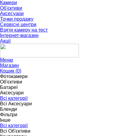
Камери
Об'єктиви
Аксесуари
Точки продажу
Сервісні центри
Взяти камеру на тест
Інтернет-магазин
Акції
Меню
Магазин
Кошик (
0
)
Фотокамери
Об'єктиви
Батареї
Аксесуари
Всі категорії
Всі Аксесуари
Бленди
Фільтри
Інше
Всі категорії
Всі Об'єктиви