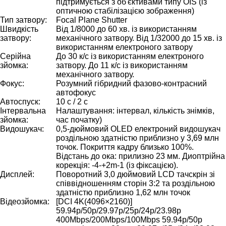
підтримується з об'єктивами типу OIS (із
оптичною стабілізацією зображення)
Тип затвору:
Focal Plane Shutter
Швидкість
Від 1/8000 до 60 хв. із використанням
затвору:
механічного затвору. Від 1/32000 до 15 хв. із
використанням електроного затвору
Серійна
До 30 к/с із використанням електроного
зйомка:
затвору. До 11 к/с із використанням
механічного затвору.
Фокус:
Розумний гібридний фазово-контрасний
автофокус
Автоспуск:
10 с / 2 с
Інтервальна
Налаштування: інтервал, кількість знімків,
зйомка:
час початку)
Видошукач:
0,5-дюймовий OLED електроний видошукач
роздільною здатністю приблизно у 3,69 млн
точок. Покриття кадру близько 100%.
Відстань до ока: прилизно 23 мм. Диоптрійна
корекція: -4-+2m-1 (із фіксацією).
Дисплей:
Поворотний 3,0 дюймовий LCD тачскрін зі
співвідношенням сторін 3:2 та роздільною
здатністю приблизно 1,62 млн точок
Відеозйомка:
[DCI 4K(4096×2160)]
59.94p/50p/29.97p/25p/24p/23.98p
400Mbps/200Mbps/100Mbps 59.94p/50p