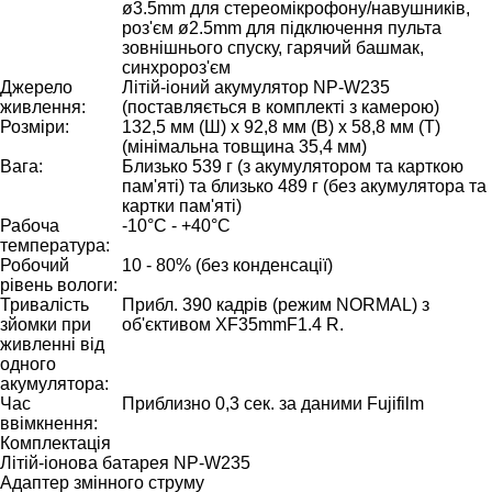
ø3.5mm для стереомікрофону/навушників,
роз'єм ø2.5mm для підключення пульта
зовнішнього спуску, гарячий башмак,
синхророз'єм
Джерело
Літій-іоний акумулятор NP-W235
живлення:
(поставляється в комплекті з камерою)
Розміри:
132,5 мм (Ш) x 92,8 мм (В) x 58,8 мм (Т)
(мінімальна товщина 35,4 мм)
Вага:
Близько 539 г (з акумулятором та карткою
пам'яті) та близько 489 г (без акумулятора та
картки пам'яті)
Рабоча
-10°C - +40°C
температура:
Робочий
10 - 80% (без конденсації)
рівень вологи:
Тривалість
Прибл. 390 кадрів (режим NORMAL) з
зйомки при
об'єктивом XF35mmF1.4 R.
живленні від
одного
акумулятора:
Час
Приблизно 0,3 сек. за даними Fujifilm
ввімкнення:
Комплектація
Літій-іонова батарея NP-W235
Адаптер змінного струму