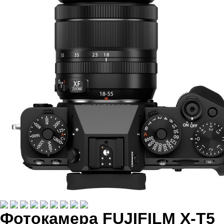
Фотокамера FUJIFILM X-T5