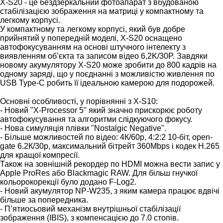
X-S20 - це бездзеркальний фотоапарат з вбудованою
стабілізацією зображення на матриці у компактному та
легкому корпусі.
У компактному та легкому корпусі, який був добре
прийнятий у попередній моделі, X-S20 оснащено
автофокусуванням на основі штучного інтелекту з
виявленням об’єкта та записом відео 6,2K/30P. Завдяки
новому акумулятору X-S20 може зробити до 800 кадрів на
одному заряді, що у поєднанні з можливістю живлення по
USB Type-C робить її ідеальною камерою для подорожей.
⠀
Основні особливості, у порівнянні з X-S10:
- Новий "X-Processor 5" який значно прискорює роботу
автофокусування та алгоритми слідкуючого фокусу.
- Нова симуляція плівки "Nostalgic Negative".
- Більше можливостей по відео: 4К/60p, 4:2:2 10-біт, open-
gate 6.2К/30p, максимальний бітрейт 360Mbps і кодек H.265
для кращої компресії.
Також на зовнішній рекордер по HDMI можна вести запис у
Apple ProRes або Blackmagic RAW. Для більш гнучкої
кольорокорекції було додано F-Log2.
- Новий акумулятор NP-W235, з яким камера працює вдвічі
більше за попередника.
- П’ятиосьовий механізм внутрішньої стабілізації
зображення (IBIS), з компенсацією до 7.0 стопів.