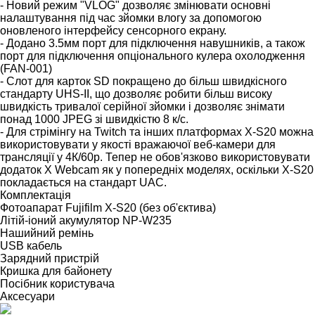
- Новий режим "VLOG" дозволяє змінювати основні
налаштування під час зйомки влогу за допомогою
оновленого інтерфейсу сенсорного екрану.
- Додано 3.5мм порт для підключення навушників, а також
порт для підключення опціонального кулера охолодження
(FAN-001)
- Слот для карток SD покращено до більш швидкісного
стандарту UHS-II, що дозволяє робити більш високу
швидкість тривалої серійної зйомки і дозволяє знімати
понад 1000 JPEG зі швидкістю 8 к/с.
- Для стрімінгу на Twitch та інших платформах X-S20 можна
використовувати у якості вражаючої веб-камери для
трансляції у 4К/60р. Тепер не обов'язково використовувати
додаток X Webcam як у попередніх моделях, оскільки X-S20
покладається на стандарт UAC.
Комплектація
Фотоапарат Fujifilm X-S20 (без об'єктива)
Літій-іоний акумулятор NP-W235
Нашийний ремінь
USB кабель
Зарядний пристрій
Кришка для байонету
Посібник користувача
Аксесуари