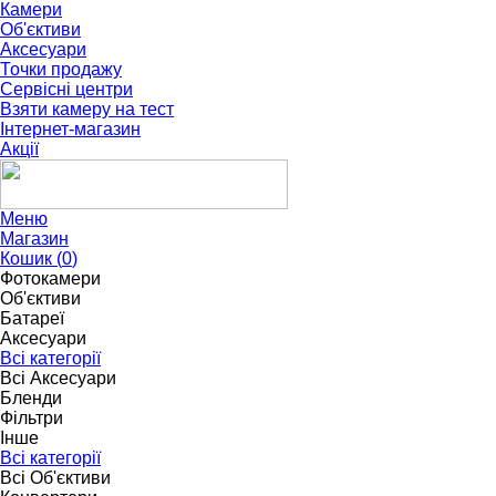
Камери
Об'єктиви
Аксесуари
Точки продажу
Сервісні центри
Взяти камеру на тест
Інтернет-магазин
Акції
Меню
Магазин
Кошик (
0
)
Фотокамери
Об'єктиви
Батареї
Аксесуари
Всі категорії
Всі Аксесуари
Бленди
Фільтри
Інше
Всі категорії
Всі Об'єктиви