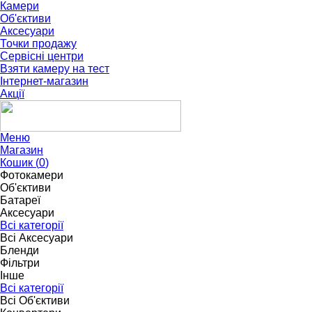
Камери
Об'єктиви
Аксесуари
Точки продажу
Сервісні центри
Взяти камеру на тест
Інтернет-магазин
Акції
Меню
Магазин
Кошик (
0
)
Фотокамери
Об'єктиви
Батареї
Аксесуари
Всі категорії
Всі Аксесуари
Бленди
Фільтри
Інше
Всі категорії
Всі Об'єктиви