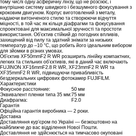
тому числі одну асферичну лінзу, що не розсіює, і
внутрішню систему швидкого і безшумного фокусування з
кроковим двигуном. Корпус виготовлений з металу,
надаючи витонченого стилю та створюючи відчуття
міцності, в той час як кільця діафрагми та фокусування
спроектовані для максимальної зручності та простоти
використання. Об'єктив стійкий до погодних впливів,
захищений від пилу та здатний знімати за низьких
температур до –10 °C, що робить його ідеальним вибором
для зйомки в різних умовах.
Об'єктив XF50mmF2 R WR розширить лінійку компактних,
легких та стильних об'єктивів, які в даний час включають
FUJINON XF16mmF2.8 R WR, XF23mmF2 R WR та
XF35mmF2 R WR, підвищуючи привабливість
бездзеркальних цифрових фотокамер FUJIFILM.
Характеристики
Фокусное расстояние:
50 мм
Эквивалент пленки типа 35 мм:
75 мм
Диафрагма:
F2.0
Гарантія
Офіційна гарантія виробника — 2 роки.
Доставка
Доставляння кур'єром по Україні — безкоштовно на
найближче до вас відділення Нової Пошти.
Доставляння не здійснюється на тимчасово окуповані