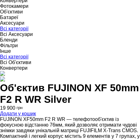
Конвертери
Фотокамери
Об'єктиви
Батареї
Аксесуари
Всі категорії
Всі Аксесуари
Бленди
Фільтри
Інше
Всі категорії
Всі Об'єктиви
Конвертери
Об'єктив FUJINON XF 50mm
F2 R WR Silver
19 900
грн
Додати у кошик
FUJINON XF50mm F2 R WR — телефотооб'єктив із
фокусною відстанню 76мм, який дозволяє отримати чудові
знімки завдяки унікальній матриці FUJIFILM X-Trans CMOS.
Компактний і легкий корпус містить 9 елементів у 7 групах, у