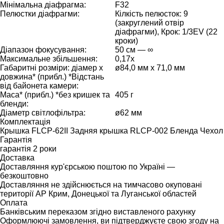
Мінімальна діафрагма:
F32
Пелюстки діафрагми:
Кілкість пелюсток: 9
(закруглений отвір
діафрагми), Крок: 1/3EV (22
кроки)
Діапазон фокусування:
50 см — ∞
Максимальне збільшення:
0,17x
Габаритні розміри: діамер x
ø84,0 мм x 71,0 мм
довжина* (прибл.) *Відстань
від байонета камери:
Маса* (прибл.) *без кришек та
405 г
бленди:
Діаметр світлофільтра:
ø62 мм
Комплектація
Крышка FLCP-62II Задняя крышка RLCP-002 Бленда Чехол
Гарантія
гарантія 2 роки
Доставка
Доставляння кур'єрською поштою по Україні —
безкоштовно
Доставляння не здійснюється на тимчасово окуповані
території АР Крим, Донецької та Луганської областей
Оплата
Банківським переказом згідно виставленого рахунку
Оформлюючі замовлення, ви підтверджуєте свою згоду на