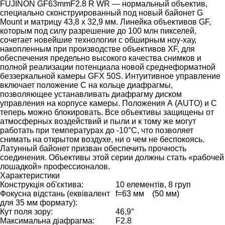
FUJINON GF63mmF2.8 R WR — нормальный объектив,
специально сконструированный под новый байонет G
Mount и матрицу 43,8 x 32,9 мм. Линейка объективов GF,
которым под силу разрешение до 100 млн пикселей,
сочетает новейшие технологии с обширным ноу-хау,
накопленным при производстве объективов XF, для
обеспечения предельно высокого качества снимков и
полной реализации потенциала новой среднеформатной
беззеркальной камеры GFX 50S. Интуитивное управление
включает положение С на кольце диафрагмы,
позволяющее устанавливать диафрагму диском
управления на корпусе камеры. Положения А (АUTO) и С
теперь можно блокировать. Все объективы защищены от
атмосферных воздействий и пыли и к тому же могут
работать при температурах до -10°C, что позволяет
снимать на открытом воздухе, ни о чем не беспокоясь.
Латунный байонет призван обеспечить прочность
соединения. Объективы этой серии должны стать «рабочей
лошадкой» профессионалов.
Характеристики
Конструкція об'єктива:
10 елементів, 8 груп
Фокусна відстань (еквівалент
f=63 мм (50 мм)
для 35 мм формату):
Кут поля зору:
46,9°
Максимальна діафрагма:
F2.8