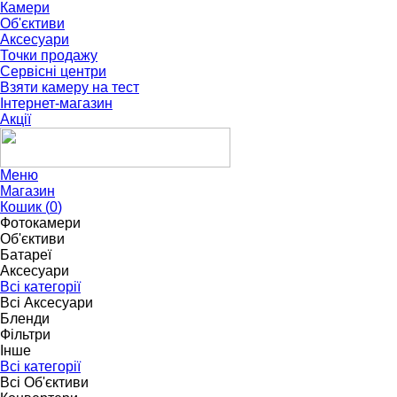
Камери
Об'єктиви
Аксесуари
Точки продажу
Сервісні центри
Взяти камеру на тест
Інтернет-магазин
Акції
Меню
Магазин
Кошик (
0
)
Фотокамери
Об'єктиви
Батареї
Аксесуари
Всі категорії
Всі Аксесуари
Бленди
Фільтри
Інше
Всі категорії
Всі Об'єктиви