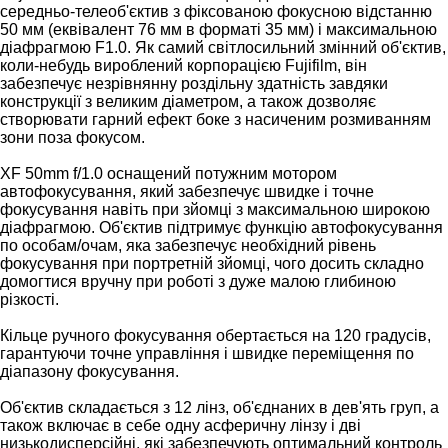
середньо-телеоб'єктив з фіксованою фокусною відстанню
50 мм (еквівалент 76 мм в форматі 35 мм) і максимальною
діафрагмою F1.0. Як самий світлосильний змінний об'єктив,
коли-небудь вироблений корпорацією Fujifilm, він
забезпечує незрівнянну роздільну здатність завдяки
конструкції з великим діаметром, а також дозволяє
створювати гарний ефект боке з насиченим розмиванням
зони поза фокусом.
XF 50mm f/1.0 оснащений потужним мотором
автофокусування, який забезпечує швидке і точне
фокусування навіть при зйомці з максимальною широкою
діафрагмою. Об'єктив підтримує функцію автофокусування
по особам/очам, яка забезпечує необхідний рівень
фокусування при портретній зйомці, чого досить складно
домогтися вручну при роботі з дуже малою глибиною
різкості.
Кільце ручного фокусування обертається на 120 градусів,
гарантуючи точне управління і швидке переміщення по
діапазону фокусування.
Об'єктив складається з 12 лінз, об'єднаних в дев'ять груп, а
також включає в себе одну асферичну лінзу і дві
низькодисперсійні, які забезпечують оптимальний контроль