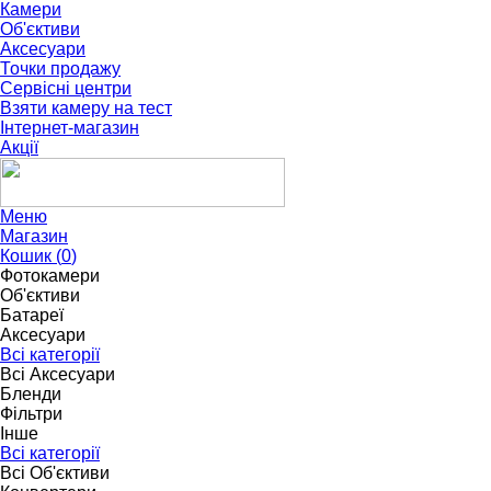
Камери
Об'єктиви
Аксесуари
Точки продажу
Сервісні центри
Взяти камеру на тест
Інтернет-магазин
Акції
Меню
Магазин
Кошик (
0
)
Фотокамери
Об'єктиви
Батареї
Аксесуари
Всі категорії
Всі Аксесуари
Бленди
Фільтри
Інше
Всі категорії
Всі Об'єктиви