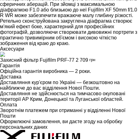
сферичних аберацій. При зйомці з максимальною
діафрагмою F1.0 або близькою до неї Fujifilm XF 50mm f/1.0
R WR може забезпечити вражаюче малу глибину різкості.
Ретельно сконструйована закруглена діафрагма створює
м'який ефект боке, характерний для професійних
фотографій, дозволяючи створювати дивовижні портрети з
практично тривимірним об'ємом і високою чіткістю
зображення від краю до краю.
Аксесуари
Захисний фільтр Fujifilm PRF-77
2 709
грн
Гарантія
Офіційна гарантія виробника — 2 роки.
Доставка
Доставляння кур'єром по Україні — безкоштовно на
найближче до вас відділення Нової Пошти.
Доставляння не здійснюється на тимчасово окуповані
території АР Крим, Донецької та Луганської областей.
Оплата
Зворотнім платежем при отриманні у відділенні Нової
Пошти
Оформлюючі замовлення, ви даєте згоду на обробку
персональних даних