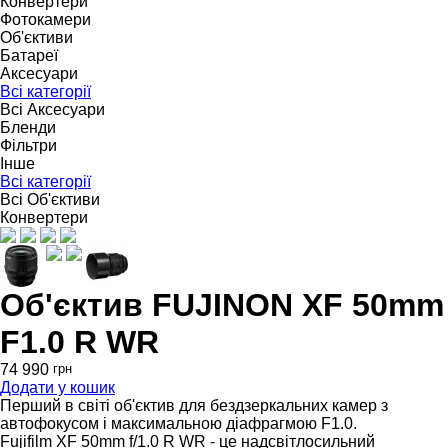
Конвертери
Фотокамери
Об'єктиви
Батареї
Аксесуари
Всі категорії
Всі Аксесуари
Бленди
Фільтри
Інше
Всі категорії
Всі Об'єктиви
Конвертери
Об'єктив FUJINON XF 50mm
F1.0 R WR
74 990
грн
Додати у кошик
Перший в світі об'єктив для бездзеркальних камер з
автофокусом і максимальною діафрагмою F1.0.
Fujifilm XF 50mm f/1.0 R WR - це надсвітлосильний