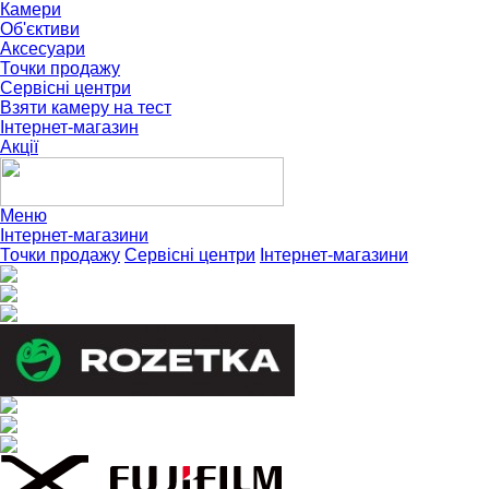
Камери
Об'єктиви
Аксесуари
Точки продажу
Сервісні центри
Взяти камеру на тест
Інтернет-магазин
Акції
Меню
Інтернет-магазини
Точки продажу
Сервісні центри
Інтернет-магазини